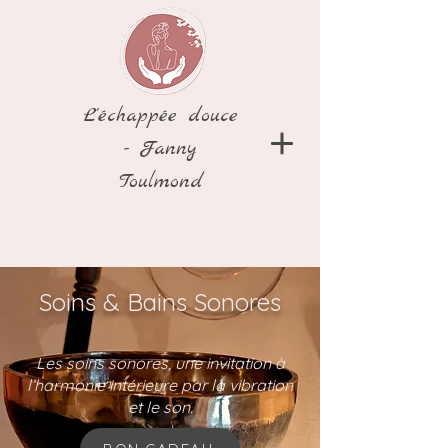
L'échappée douce
- Fanny
Toulmond
Massage Bien-Être à
Allonzier-la-Caille
Soins & Bains Sonores
Les soins sonores, une invitation à
l’harmonie intérieure par la vibration
et le son.