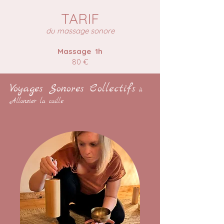
TARIF
du massage sonore
Massage 1h
80 €
Voyages Sonores Collectifs
à
Allonzier la
caille